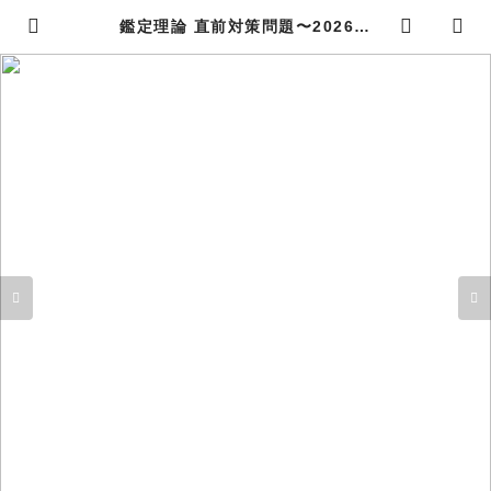
鑑定理論 直前対策問題〜2026年
版〜 | 独学で不動産鑑定士