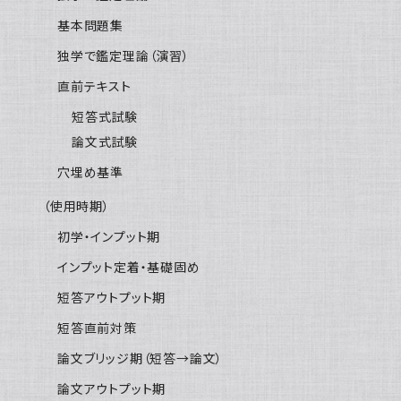
基本問題集
独学で鑑定理論（演習）
直前テキスト
短答式試験
論文式試験
穴埋め基準
（使用時期）
初学・インプット期
インプット定着・基礎固め
短答アウトプット期
短答直前対策
論文ブリッジ期（短答→論文）
論文アウトプット期