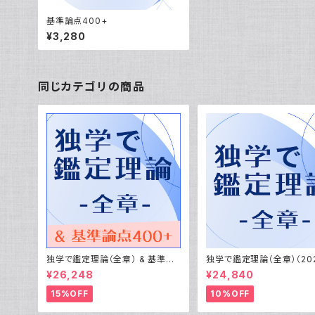
基準論点400+
¥3,280
同じカテゴリの商品
独学で鑑定理論（全章） & 基準論
独学で鑑定理論（全章）（20
点400+（2027年受験用）
受験用）
¥26,248
¥24,840
15%OFF
10%OFF