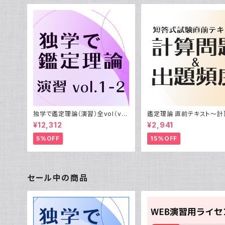
独学で鑑定理論（演習）全vol（vol.
鑑定理論 直前テキスト〜計
1-2）（2026年/2027年受験用）
＆出題頻度編〜（不動産鑑
¥12,312
¥2,941
験 短答式試験）
5%OFF
15%OFF
セール中の商品