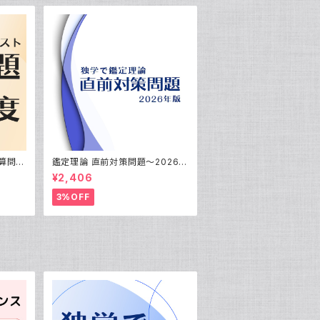
算問題
鑑定理論 直前対策問題〜2026年
定士試
版〜
¥2,406
3%OFF