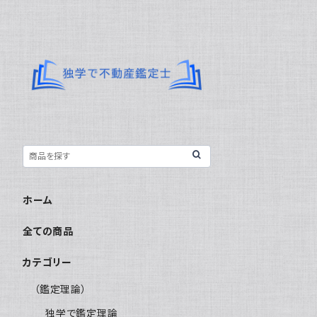
ホーム
全ての商品
カテゴリー
（鑑定理論）
独学で鑑定理論