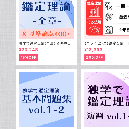
独学で鑑定理論（全章） & 基準論
【全ライセンス】鑑定理論 
点400+（2027年受験用）
&過去問 / 行政法規 一問
¥26,248
¥13,696
去問 WEB演習（1年間）
15%OFF
20%OFF